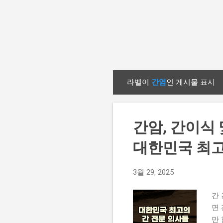
라벨이
간염
인 게시물 표시
글
간암, 간이식 
대한민국 최고
3월 29, 2025
간
면
만