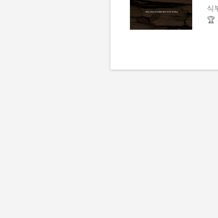
식
🏆
야에
규 
전수
병
예약
간
👆
한 
대
이
립
간
다음
수
계적
간염