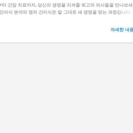
부터 간암 치료까지, 당신의 생명을 지켜줄 최고의 의사들을 만나보세
 간이식 분야의 명의 간이식은 말 그대로 새 생명을 얻는 과정입니다. 
서 두각을 나타내는 명의들은 놀라운 성과를 보여주고 있습니다. 👨‍⚕
교수 (서울아산병원) → 국내를 넘어 미국, 독일, 일본 등에 간이식 
자세한 내용
 한 세계적 권위자입니다. 서울아산병원 예약 👆 👨‍⚕️ 황신 교수 (서
원) → 국내 간이식 프로그램의 초석을 다진 선구자입니다. 서울아산
 👆 👨‍⚕️ 유영경 교수 (가톨릭대서울성모병원) → 간·담·췌수술 1000례
이식 700례 이상 의 놀라운 경험을 보유하고 있습니다. 서울성모병원
 👨‍⚕️ 김동식 교수 (고려대학교 안암병원) → 고위험 환자 간이식수술 
경험을 가진 전문가입니다. 고대안암병원 예약 👆 👨‍⚕️ 김기환 교수 (
의정부성모병원) → 경기동북부 병원 최초 로 간이식 수술에 성공했습
들은 단순히 수술만 잘하는 것이 아닙니다. 마치 시계공이 정교한 시
하듯, 환자의 생명을 이어주는 섬세한 기술을 갖추고 있습니다. 🔍 간
질환 치료의 명의 간암과 간질환은 조기 발견과 적절한 치료가 중요합
 명의들은 이 분야에서 탁월한 성과를 보여주고 있습니다. 👨‍⚕️ 강구
 (계명대학교 동산병원) → 미국 간암 유전자 연구에 한국 대표로 참여
 수준의 연구자입니다. 👨‍⚕️ 유병철 교수 (건국대학교병원) → 간암 및
 치료 분야의 독보적인 권위자입니다. 👨‍⚕️...